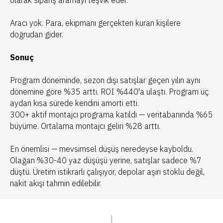
olarak sipariş aramayı teşvik eder.
Aracı yok. Para, ekipmanı gerçekten kuran kişilere
doğrudan gider.
Sonuç
Program döneminde, sezon dışı satışlar geçen yılın aynı
dönemine göre %35 arttı. ROI %440'a ulaştı. Program üç
aydan kısa sürede kendini amorti etti.
300+ aktif montajcı programa katıldı — veritabanında %65
büyüme. Ortalama montajcı geliri %28 arttı.
En önemlisi — mevsimsel düşüş neredeyse kayboldu.
Olağan %30-40 yaz düşüşü yerine, satışlar sadece %7
düştü. Üretim istikrarlı çalışıyor, depolar aşırı stoklu değil,
nakit akışı tahmin edilebilir.